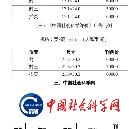
封二
17.1
×
24.0
60000
封三
17.1
×
24.0
50000
插页
17.1
×
24.0
60000
（三）《中国社会科学评价》广告刊例
规格：宽×高（
cm
）（人民币 元）
位置
尺寸
刊例价
封二
21.6
×
30.3
60000
封三
21.6
×
30.3
50000
插页
21.6
×
30.3
60000
三、中国社会科学网
刊