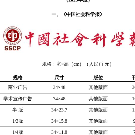
一、《中国社会科学报》
规格：宽×高（
cm
）（人民币 元）
规格
尺寸
版位
商业广告
34
×
48
其他版面
3
学术宣传广告
34
×
48
其他版面
1
半 版
34
×
23.7
其他版面
1
1/3
版
34
×
15.8
其他版面
1/4
版
34
×
11.8
其他版面