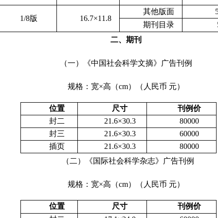
其他版面
1/8
版
16.7
×
11.8
期刊目录
二、期刊
（一）《中国社会科学文摘》广告刊例
规格：宽×高（
cm
）（人民币 元）
位置
尺寸
刊例价
封二
21.6
×
30.3
80000
封三
21.6
×
30.3
60000
插页
21.6
×
30.3
80000
（二）《国际社会科学杂志》广告刊例
规格：宽×高（
cm
）（人民币 元）
位置
尺寸
刊例价